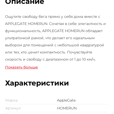
Описание
Ощутите свободу бега прямо у себя дома вместе с
APPLEGATE HOMERUN. Сочетая в себе элегантность и
функциональность, APPLEGATE HOMERUN обладает
ультратонкой рамой, что делает его идеальным
выбором для помещений с небольшой квадратурой
или тех, кто ценит компактность. Почувствуйте
скорость и свободу с диапазоном от 1 до 10 км/ч,
позволяющим настроить тренировку под свой ритм и
Показать больше
индивидуальные потребности. С двигателем 1.5 л.с. DC
Schneider Electric (с пиковой мощностью 2.2 л.с.), вы
Характеристики
сможете наслаждаться бесшумным и плавным бегом.
Беговое полотно толщиной 1.4 мм с антискользящим
Марка
AppleGate
покрытием обеспечивает надежное сцепление с
Артикул
HOMERUN
вашей обувью и безопасность во время тренировки.