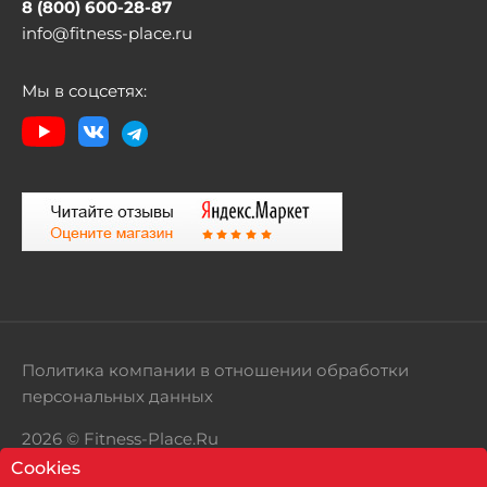
8 (800) 600-28-87
info@fitness-place.ru
Мы в соцсетях:
Политика компании в отношении обработки
персональных данных
2026 © Fitness-Place.Ru
Cookies
Территория здорового образа жизни