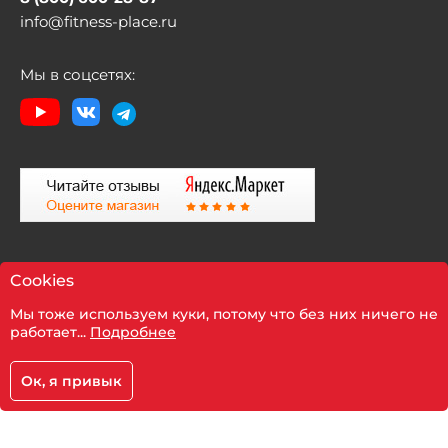
info@fitness-place.ru
Мы в соцсетях:
Cookies
Мы тоже используем куки, потому что без них ничего не
Политика компании в отношении обработки
работает...
Подробнее
персональных данных
Ок, я привык
2026 © Fitness-Place.Ru
Корзина
Главная
Каталог
Кабинет
Территория здорового образа жизни