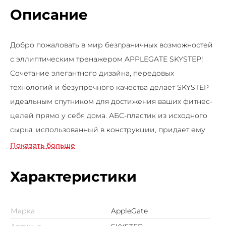
Описание
Добро пожаловать в мир безграничных возможностей
с эллиптическим тренажером APPLEGATE SKYSTEP!
Сочетание элегантного дизайна, передовых
технологий и безупречного качества делает SKYSTEP
идеальным спутником для достижения ваших фитнес-
целей прямо у себя дома. АБС-пластик из исходного
сырья, использованный в конструкции, придает ему
эстетическое совершенство и защищает от внешних
Показать больше
воздействий. Система нагружения электромагнитная
magicFLOW™ PLUS предлагает вам 32 уровня
Характеристики
нагрузки, чтобы вы могли настроить интенсивность
тренировки в соответствии с вашими потребностями
Марка
AppleGate
и прогрессировать в своих достижениях. Маховик