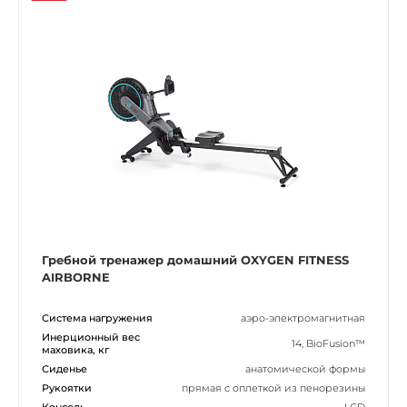
Гребной тренажер домашний OXYGEN FITNESS
AIRBORNE
Система нагружения
аэро-электромагнитная
Инерционный вес
14, BioFusion™
маховика, кг
Сиденье
анатомической формы
Рукоятки
прямая с оплеткой из пенорезины
Консоль
LCD