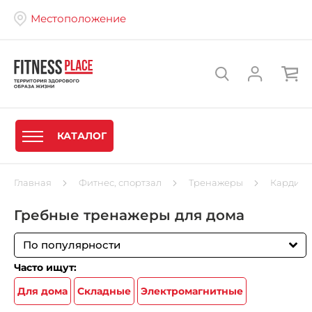
Местоположение
КАТАЛОГ
Главная
Фитнес, спортзал
Тренажеры
Кардиот
Гребные тренажеры для дома
По популярности
Часто ищут:
Для дома
Складные
Электромагнитные