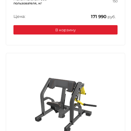
150
пользователя, кг
Цена:
171 990
руб.
В корзину