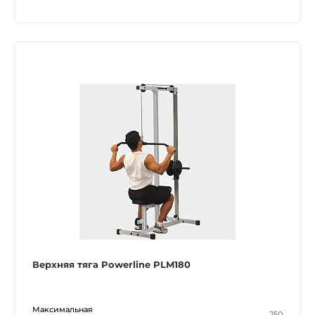
Верхняя тяга Powerline PLM180
Максимальная
250