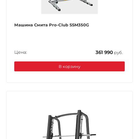
Машина Смита Pro-Club SSM350G
Цена:
361 990
руб.
В корзину