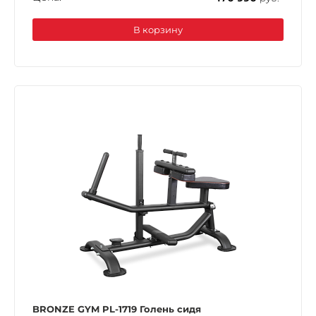
В корзину
BRONZE GYM PL-1719 Голень сидя