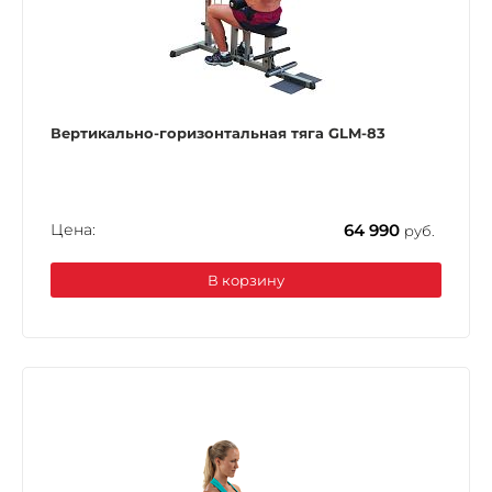
Вертикально-горизонтальная тяга GLM-83
Цена:
64 990
руб.
В корзину