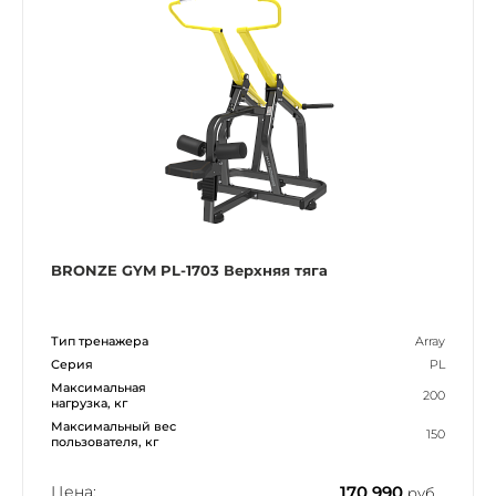
BRONZE GYM PL-1703 Верхняя тяга
Тип тренажера
Array
Серия
PL
Максимальная
200
нагрузка, кг
Максимальный вес
150
пользователя, кг
Цена:
170 990
руб.