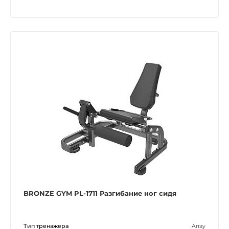
BRONZE GYM PL-1711 Разгибание ног сидя
Тип тренажера
Array