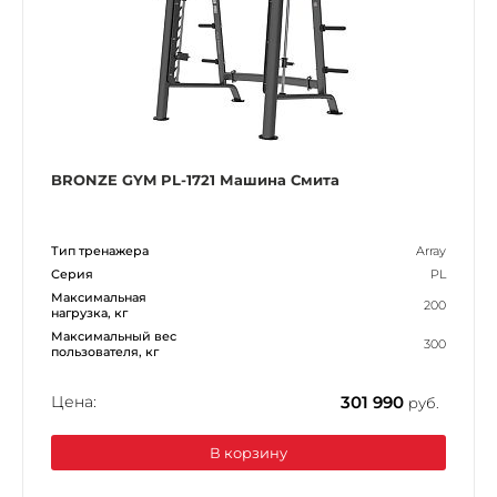
BRONZE GYM PL-1721 Машина Смита
Тип тренажера
Array
Серия
PL
Максимальная
200
нагрузка, кг
Максимальный вес
300
пользователя, кг
Цена:
301 990
руб.
В корзину