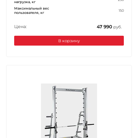
нагрузка, кг
Максимальный вес
150
пользователя, кг
Цена:
47 990
руб.
В корзину