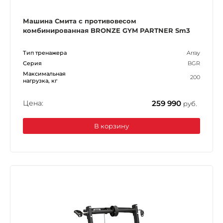
Машина Смита с противовесом
комбинированная BRONZE GYM PARTNER Sm3
Тип тренажера
Array
Серия
BGR
Максимальная
200
нагрузка, кг
Цена:
259 990
руб.
В корзину