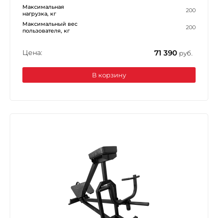
Максимальная
200
нагрузка, кг
Максимальный вес
200
пользователя, кг
Цена:
71 390
руб.
В корзину