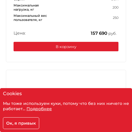
Максимальная
200
нагрузка, кг
Максимальный вес
250
пользователя, кг
Цена:
157 690
руб.
В корзину
Cookies
Мы тоже используем куки, потому что без них ничего не
Показать фильтр
работает...
Подробнее
Ок, я привык
Корзина
Главная
Каталог
Кабинет