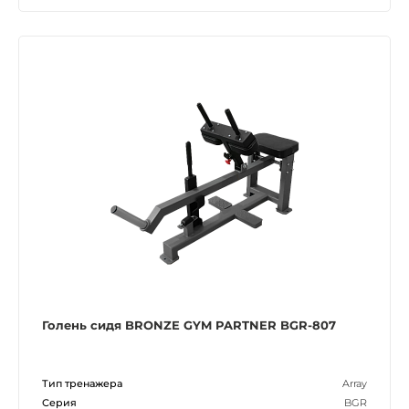
Голень сидя BRONZE GYM PARTNER BGR-807
Тип тренажера
Array
Серия
BGR