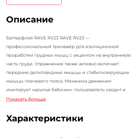
Описание
Баттерфляй RAVE RV23 RAVE RV23 —
профессиональный тренажёр для изоляционной
проработки грудных мышц с акцентом на внутреннюю
часть груди. Упражнение также активно включает
передние дельтовидные мышцы и стабилизирующие
мышцы плечевого пояса. Механика движения
имитирует «крылья бабочки»: пользователь сводит и
разводит руки перед собой, преодолевая
Показать больше
сопротивление. Такая траектория позволяет
концентрированно нагружать грудные мышцы,
Характеристики
формировать рельеф и улучшать контроль
сокращения. Эргономичная спинка и удобные