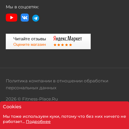
Мы в соцсетях:
Политика компании в отношении обработки
персональных данных
2026 © Fitness-Place.Ru
Cookies
Территория здорового образа жизни
Мы тоже используем куки, потому что без них ничего не
работает...
Подробнее