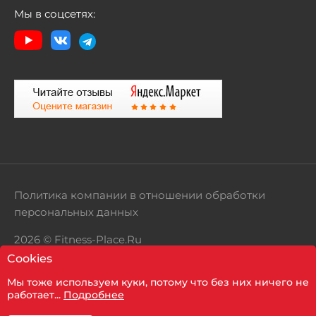
Мы в соцсетях:
Политика компании в отношении обработки
персональных данных
2026 © Fitness-Place.Ru
Cookies
Территория здорового образа жизни
Мы тоже используем куки, потому что без них ничего не
работает...
Подробнее