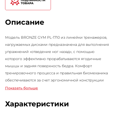
Описание
Модель BRONZE GYM PL-1710 из линейки тренажеров,
нагружаемых дисками предназначена для выполнения
упражнений «отведение ног назад», с помощью
которого эффективно прорабатываются ягодичные
мышцы и задняя поверхность бедра. Комфорт
тренировочного процесса и правильная биомеханика
обеспечиваются за счет эргономичной конструкции
силового тренажера PL-1710 от немецкого бренда
Показать больше
BRONZE GYM. Рама из мощного профиля
полукруглого сечения. Это обеспечивает высокую
Характеристики
надежность при выполнении упражнений. Модель