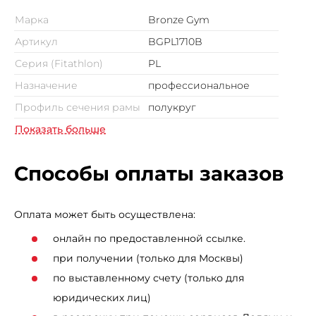
оснащена мягкими партами для упора и правильного
Марка
Bronze Gym
положения рук и ног пользователя.
Артикул
BGPL1710B
Серия (Fitathlon)
PL
Назначение
профессиональное
Профиль сечения рамы
полукруг
Показать больше
Способы оплаты заказов
Оплата может быть осуществлена:
онлайн по предоставленной ссылке.
при получении (только для Москвы)
по выставленному счету (только для
юридических лиц)