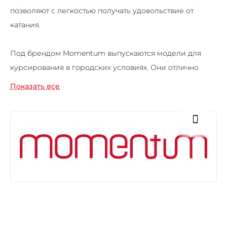
позволяют с легкостью получать удовольствие от
катания.
Под брендом Momentum выпускаются модели для
курсирования в городских условиях. Они отлично
сочетают в себе комфорт и функциональность с
Показать все
запоминающимся элегантным дизайном.
Отличительными характеристиками велосипедов
этого бренда являются: легкость управления;
гарантированное качество комплектующих;
функциональность; широкий модельный ряд;
облегченные по весу рамы; высокая прочность.