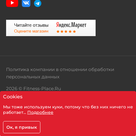
Политика компании в отношении обработки
персональных данных
2026 © Fitness-Place.Ru
Cookies
Территория здорового образа жизни
Мы тоже используем куки, потому что без них ничего не
Показать фильтр
работает...
Подробнее
Ок, я привык
Корзина
Главная
Каталог
Кабинет