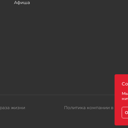
Афиша
ы
Co
Мы
ни
раза жизни
Политика компании в отно
О