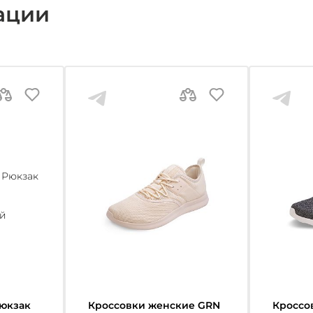
ации
юкзак
Кроссовки женские GRN
Кроссо