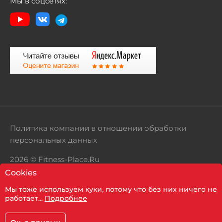
Мы в соцсетях:
Политика компании в отношении обработки
персональных данных
2026 © Fitness-Place.Ru
Cookies
Территория здорового образа жизни
Мы тоже используем куки, потому что без них ничего не
Показать фильтр
работает...
Подробнее