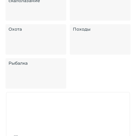
скалолазание
Охота
Походы
Рыбалка