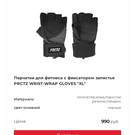
Перчатки для фитнеса c фиксатором запястья
PRCTZ WRIST-WRAP GLOVES "XL"
полиэстер,кожа,пористая
Материалы
резина,спандекс
Цвет основной
черный
Цена:
990
руб.