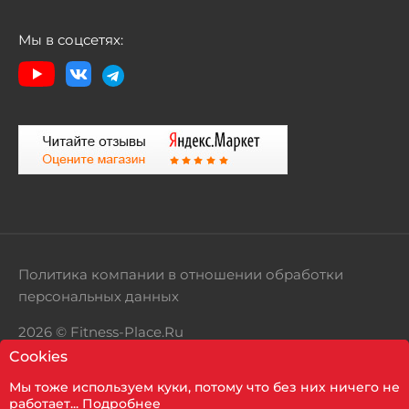
Мы в соцсетях:
Политика компании в отношении обработки
персональных данных
2026 © Fitness-Place.Ru
Cookies
Территория здорового образа жизни
Мы тоже используем куки, потому что без них ничего не
Показать фильтр
работает...
Подробнее