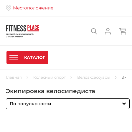
Местоположение
КАТАЛОГ
Главная
Колесный спорт
Велоаксессуары
Экип
Экипировка велосипедиста
По популярности