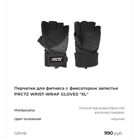
Перчатки для фитнеса c фиксатором запястья
PRCTZ WRIST-WRAP GLOVES "XL"
полиэстер,кожа,пористая
Материалы
резина,спандекс
Цвет основной
черный
Цена:
990
руб.