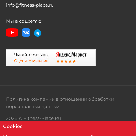
info@fitness-place.ru
Мы в соцсетях:
Политика компании в отношении обработки
персональных данных
2026 © Fitness-Place.Ru
Cookies
Территория здорового образа жизни