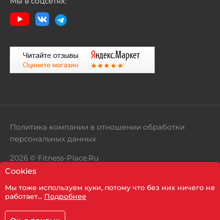
Мы в соцсетях:
Политика компании в отношении обработки
персональных данных
2026 © Fitness-Place.Ru
Cookies
Территория здорового образа жизни
Мы тоже используем куки, потому что без них ничего не
Показать фильтр
работает...
Подробнее