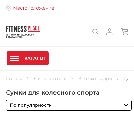
Местоположение
КАТАЛОГ
Главная
Колесный спорт
Велоаксессуары
Сумк
Сумки для колесного спорта
По популярности