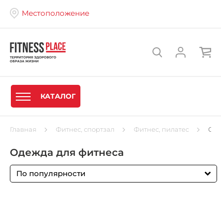
Местоположение
КАТАЛОГ
Главная
Фитнес, спортзал
Фитнес, пилатес
Оде
Одежда для фитнеса
По популярности