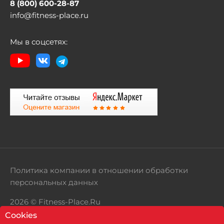
8 (800) 600-28-87
info@fitness-place.ru
Мы в соцсетях:
Политика компании в отношении обработки
персональных данных
2026 © Fitness-Place.Ru
Cookies
Территория здорового образа жизни