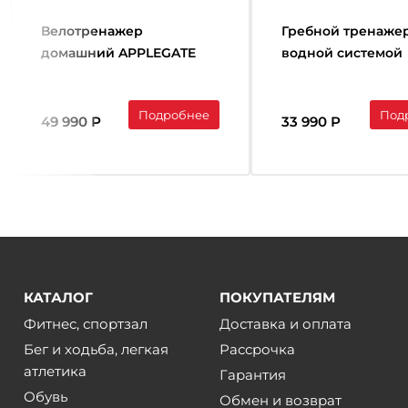
Велотренажер
Гребной тренажер
домашний APPLEGATE
водной системой
B32 A
нагружения дом
WAVEFIT R100
Подробнее
Под
49 990 Р
33 990 Р
КАТАЛОГ
ПОКУПАТЕЛЯМ
Фитнес, спортзал
Доставка и оплата
Бег и ходьба, легкая
Рассрочка
атлетика
Гарантия
Обувь
Обмен и возврат