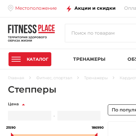
Местоположение
Акции и скидки
Опла
ТРЕНАЖЕРЫ
ОБ
КАТАЛОГ
Главная
Фитнес, спортзал
Тренажеры
Кардио
Степперы
Цена
По попул
-
21590
186990