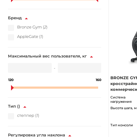
Бренд
Bronze Gym (
2
)
AppleGate (
1
)
Максимальный вес пользователя, кг
-
BRONZE GYM
120
160
кросстрайн
коммерчес
Система
нагружения
Тип ()
Высота шага, 
степпер (
1
)
Тип консоли
Регулировка угла наклона