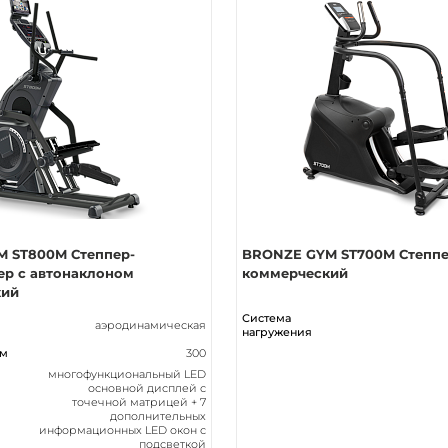
 ST800M Степпер-
BRONZE GYM ST700M Степп
ер с автонаклоном
коммерческий
кий
Система
аэродинамическая
нагружения
мм
300
многофункциональный LED
основной дисплей с
точечной матрицей + 7
дополнительных
информационных LED окон с
подсветкой