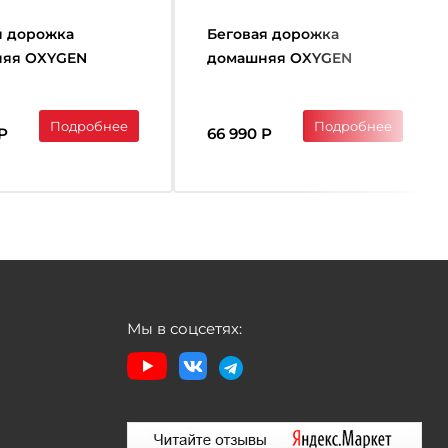
я дорожка
Беговая дорожка
няя OXYGEN
домашняя OXYGEN
S HASSIUM
FITNESS Holmium
Подробнее
Подробнее
Р
66 990 Р
Мы в соцсетях: