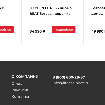
 с
OXYGEN FITNESS RunUp
Бегова
BEAT Беговая дорожка
домаш
ашний
домашняя
FITNES
робнее
Подробнее
84 990 Р
49 990 
О КОМПАНИИ
8 (800) 600-28-87
info@fitness-place.ru
О нас
Вакансии
Контакты