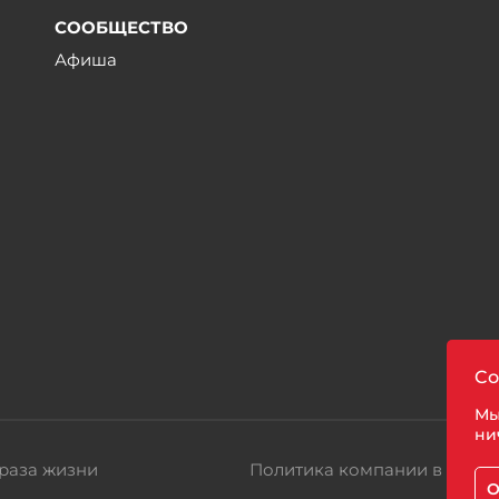
СООБЩЕСТВО
Афиша
ы
Co
Мы
ни
раза жизни
Политика компании в отно
О