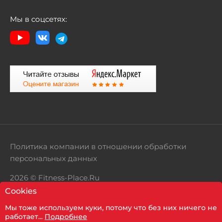
Мы в соцсетях:
Политика компании в отношении обработки
персональных данных
2026 © Fitness-Place.Ru
Cookies
Территория здорового образа жизни
Мы тоже используем куки, потому что без них ничего не
Показать фильтр
работает...
Подробнее