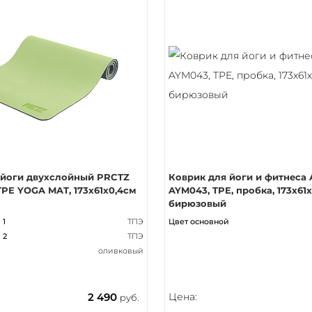
 йоги двухслойный PRCTZ
Коврик для йоги и фитнеса 
PE YOGA MAT, 173х61х0,4см
AYM043, TPE, пробка, 173х61х
бирюзовый
 1
ТПЭ
Цвет основной
 2
ТПЭ
оливковый
2 490
Цена:
руб.