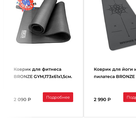
Коврик для фитнеса
Коврик для йоги 
BRONZE GYM,173x61x1,5см.
пилатеса BRONZE
GYM,183x68x0,5см.
Подробнее
Под
2 090 Р
2 990 Р