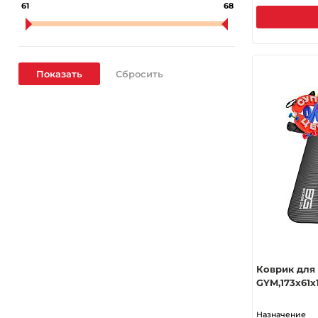
61
68
Коврик для
GYM,173x61x1
Назначение