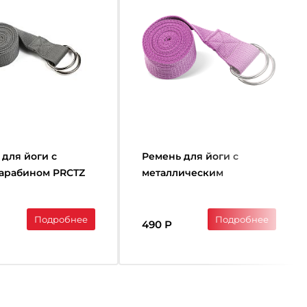
 для йоги с
Ремень для йоги с
карабином PRCTZ
металлическим
RAP, 186см.
карабином PRCTZ YOGA
STRAP, фиолет. PY7500
Подробнее
Подробнее
490 Р