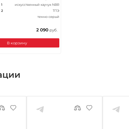
 1
искусственный каучук NBR
 2
ТПЭ
темно-серый
2 090
руб.
В корзину
ации