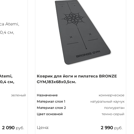
Atemi,
Коврик для йоги и пилатеса BRONZE
0,4 см,
GYM,183x68x0,5см.
зеленый
Назначение
коммерческое
Материал слоя 1
натуральный каучук
Материал слоя 2
полиуретан
Цвет основной
темно-серый
2 090
Цена:
2 990
руб.
руб.