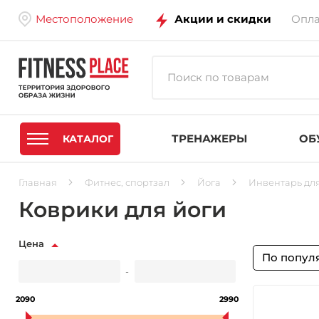
Местоположение
Акции и скидки
Опла
ТРЕНАЖЕРЫ
ОБ
КАТАЛОГ
Главная
Фитнес, спортзал
Йога
Инвентарь для
Коврики для йоги
Цена
По попул
-
2090
2990