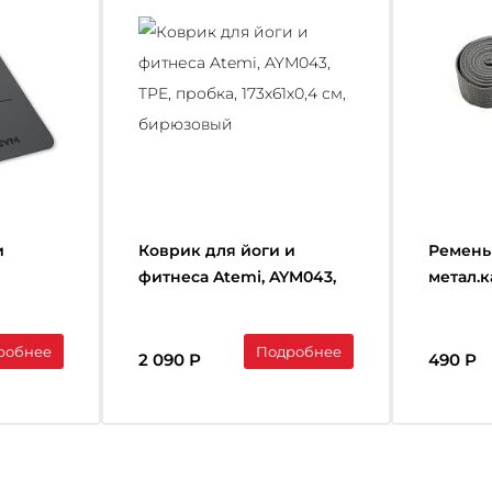
и
Коврик для йоги и
Ремень
фитнеса Atemi, AYM043,
метал.
TPE, пробка, 173х61х0,4 см,
YOGA ST
бирюзовый
PY7501
робнее
Подробнее
2 090 Р
490 Р