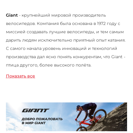
Giant
- крупнейший мировой производитель
велосипедов. Компания была основана в 1972 году с
миссией создавать лучшие велосипеды, и тем самым
дарить людям исключительно приятный опыт катания.
С самого начала уровень инноваций и технологий
производства дал ясно понять конкурентам, что Giant -
птица другого, более высокого полёта.
Показать все
Всё начиналось с наших облегчённых хромолиевых
рам. Возможности GIANT производить велосипеды
высшего сегмента качества по приемлемым ценам
стали позволять всё большему количеству
велосипедистов открывать для себя катание
совершенно по-новому. Впоследствии GIANT стал
пионером, а затем крупнейшим разработчиком