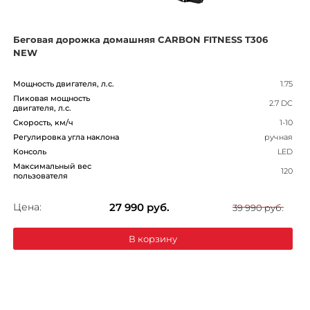
Беговая дорожка домашняя CARBON FITNESS T306
NEW
Мощность двигателя, л.с.
1.75
Пиковая мощность
2.7 DC
двигателя, л.с.
Скорость, км/ч
1-10
Регулировка угла наклона
ручная
Консоль
LED
Максимальный вес
120
пользователя
Цена:
27 990
руб.
39 990 руб.
В корзину