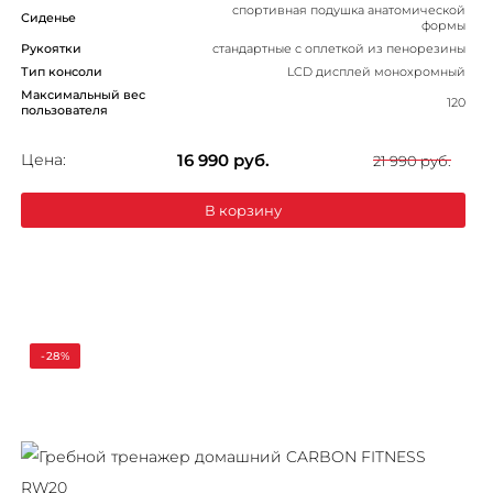
спортивная подушка анатомической
Сиденье
формы
Рукоятки
стандартные с оплеткой из пенорезины
Тип консоли
LCD дисплей монохромный
Максимальный вес
120
пользователя
Цена:
16 990
руб.
21 990 руб.
В корзину
-28%