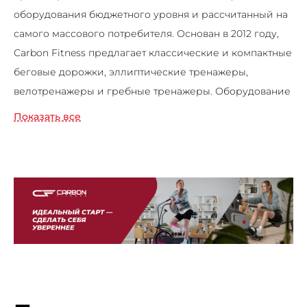
оборудования бюджетного уровня и рассчитанный на
самого массового потребителя. Основан в 2012 году,
Carbon Fitness предлагает классические и компактные
беговые дорожки, эллиптические тренажеры,
велотренажеры и гребные тренажеры. Оборудование
Carbon Fitness обладает собственным
Показать все
запоминающимся дизайном и стандартизированными
цветовыми решениями.
Главным приоритетом марки является снижение
стоимости продукции при сохранении её высокого
качества. Реализация этой задачи заключается в
массовом производстве, использовании
общедоступных бесплатных пресс-форм и самом
жестком контроле за качеством произведенной
продукции.