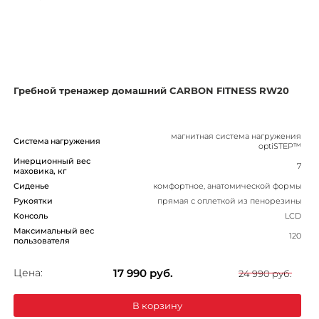
Гребной тренажер домашний CARBON FITNESS RW20
магнитная система нагружения
Система нагружения
optiSTEP™
Инерционный вес
7
маховика, кг
Сиденье
комфортное, анатомической формы
Рукоятки
прямая с оплеткой из пенорезины
Консоль
LCD
Максимальный вес
120
пользователя
Цена:
17 990
руб.
24 990 руб.
В корзину