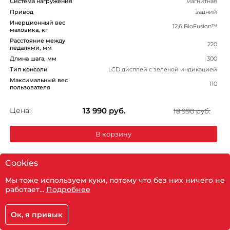
Система нагружения
магнитная
Привод
задний
Инерционный вес
12,6 BioFusion™
маховика, кг
Расстояние между
220
педалями, мм
Длина шага, мм
300
Тип консоли
LCD дисплей с зеленой индикацией
Максимальный вес
110
пользователя
Цена:
13 990
руб.
18 990 руб.
В корзину
Cookies
Мы тоже используем куки, потому что без них ничего не
работает...
Подробнее
-19%
Ок, я привык
Корзина
Главная
Каталог
Кабинет