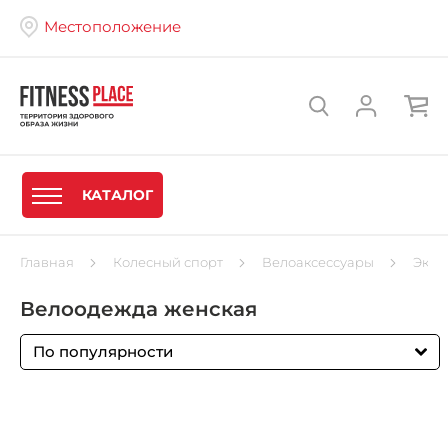
Местоположение
КАТАЛОГ
Главная
Колесный спорт
Велоаксессуары
Экип
Велоодежда женская
По популярности