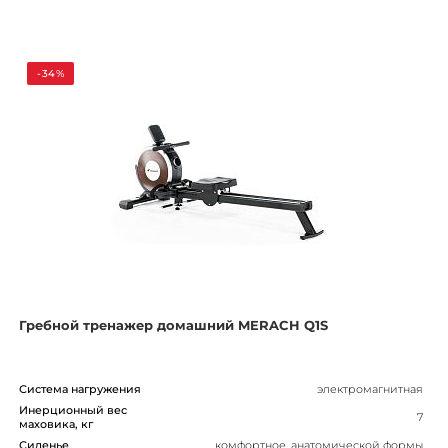
-34%
Гребной тренажер домашний MERACH Q1S
Система нагружения
электромагнитная
Инерционный вес
7
маховика, кг
Сиденье
комфортное, анатомической формы