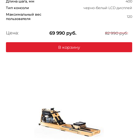
Длина шага, мм
400
Тип консоли
черно-белый LCD дисплей
Максимальный вес
120
пользователя
Цена:
69 990
руб.
82 990 руб.
В корзину