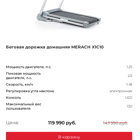
Беговая дорожка домашняя MERACH X1C10
Мощность двигателя, л.с.
1.25
Пиковая мощность
2,5
двигателя, л.с.
Скорость, км/ч
1-18
Регулировка угла наклона
электронная
Консоль
LED
Максимальный вес
130
пользователя
Цена:
119 990
руб.
143 990 руб.
В корзину