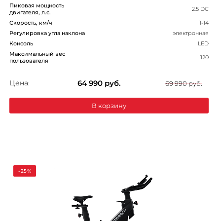
Пиковая мощность
2.5 DC
двигателя, л.с.
Скорость, км/ч
1-14
Регулировка угла наклона
электронная
Консоль
LED
Максимальный вес
120
пользователя
Цена:
64 990
руб.
69 990 руб.
В корзину
-25%