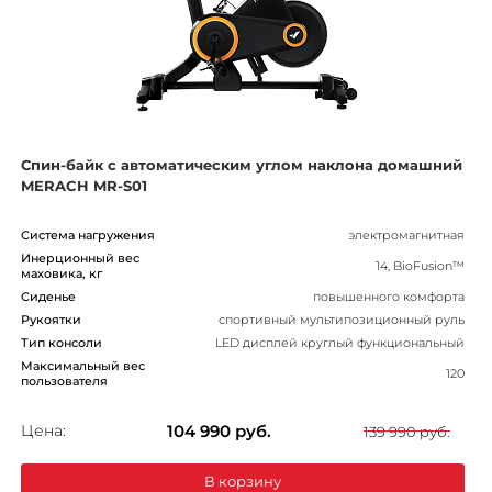
Спин-байк с автоматическим углом наклона домашний
MERACH MR-S01
Система нагружения
электромагнитная
Инерционный вес
14, BioFusion™
маховика, кг
Сиденье
повышенного комфорта
Рукоятки
спортивный мультипозиционный руль
Тип консоли
LED дисплей круглый функциональный
Максимальный вес
120
пользователя
Цена:
104 990
руб.
139 990 руб.
В корзину