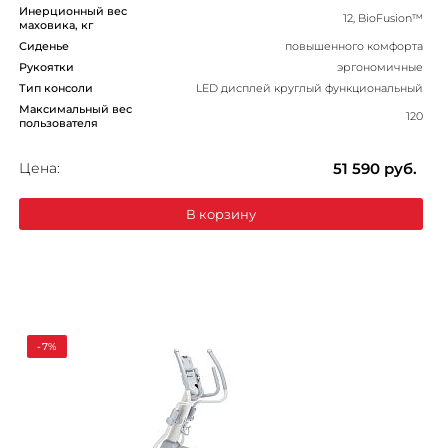
Инерционный вес
12, BioFusion™
маховика, кг
Сиденье
повышенного комфорта
Рукоятки
эргономичные
Тип консоли
LED дисплей круглый функциональный
Максимальный вес
120
пользователя
Цена:
51 590
руб.
В корзину
-7%