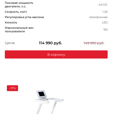
Пиковая мощность
4.0 DC
двигателя, л.с.
Скорость, км/ч
1-20
Регулировка угла наклона
электронная
Консоль
LED
Максимальный вес
150
пользователя
Цена:
114 990
руб.
149 990 руб.
В корзину
-17%